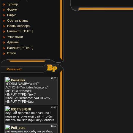
Турнир
Форум
Радио
Состав клана
Нашы серверa
Банлист [.::B.P::.]
Участники
Админы
Банлист [.::Tks::.]
Итоги
Мини-чат