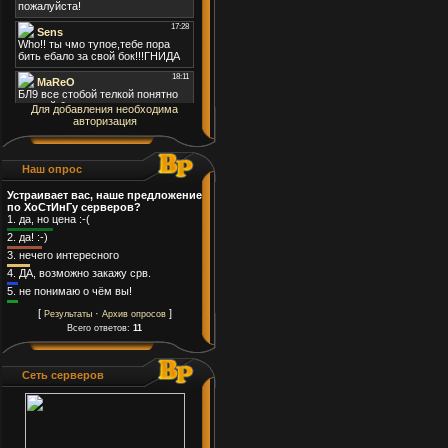
Для добавления необходима
авторизация
Наш опрос
Устраивает вас, наше предложение
по ХоСтИнГу серверов?
1.
да, но цена :-(
2.
да! :-)
3.
нечего интересного
4.
ДА, возможно закажу срв.
5.
не понимаю о чём вы!
[
·
]
Результаты
Архив опросов
Всего ответов:
11
Cеть серверов