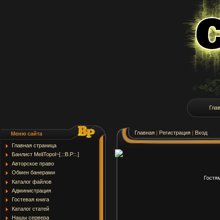
Гла
Главная
|
Регистрация
|
Вход
Меню сайта
Главная страница
Банлист MeliTopol~[.::B.P::.]
Авторское право
Обмен банерами
Гостям
Каталог файлов
Администрация
Гостевая книга
Каталог статей
Нашы серверa