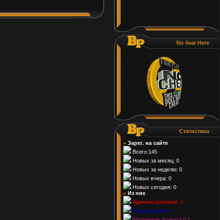
No 4eat Here
Статистика
Зарег. на сайте
»
Всего:145
Новых за месяц: 0
Новых за неделю: 0
Новых вчера: 0
Новых сегодня: 0
Из них
»
Администраторов: 2
Модераторов: 0
Модератор форума:0 1